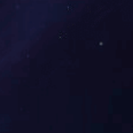
此次篮球友谊赛，不仅为双方员工搭建
带。双方一致表示，将以此次赛事为契机，
动，凝聚合力共促发展。