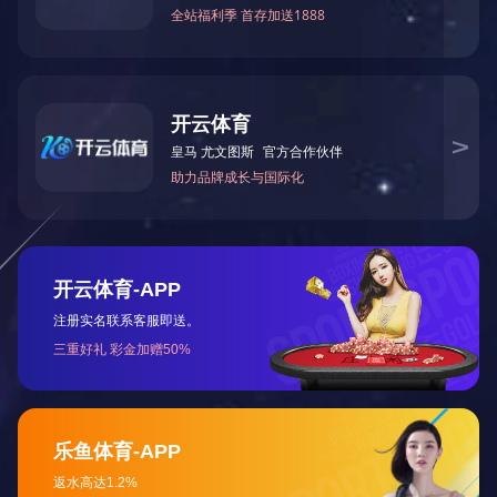
抢、助攻、投篮接连上演，每一次精准投篮
赛第二”的体育精神。