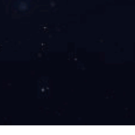
咨询与了解
电 话：0745-2261111
邮 箱：3920878361@qq.com
地 址：湖南省怀化市本业大道89号