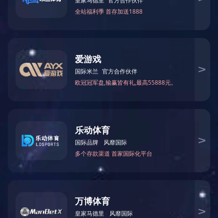
裁判哨声吹响，赛场即刻迸发活力。公
篮得分；市联通公司队员沉着应对，以严密