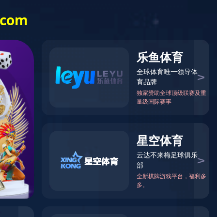
信息公开
乐竞（中国）
一站式体育服
务