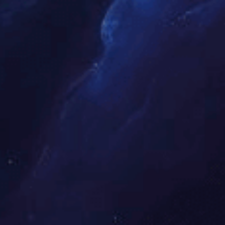
2025年1月 乐竞官网环境信息公开内容
2024年12月 环境信息公开内容
2024年11月 环境信息公开内容
2024年10月信息公开