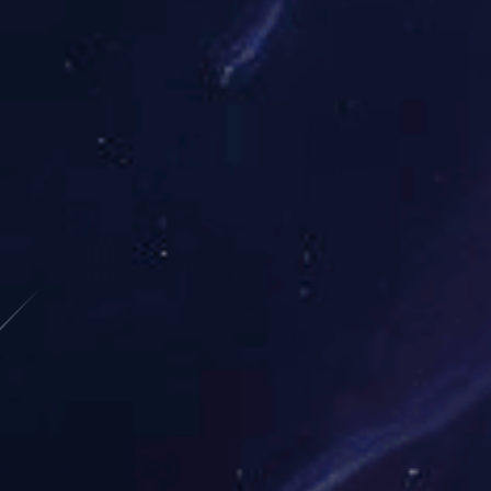
08-08
2025
07-08
2025
06-11
2025
05-13
2025