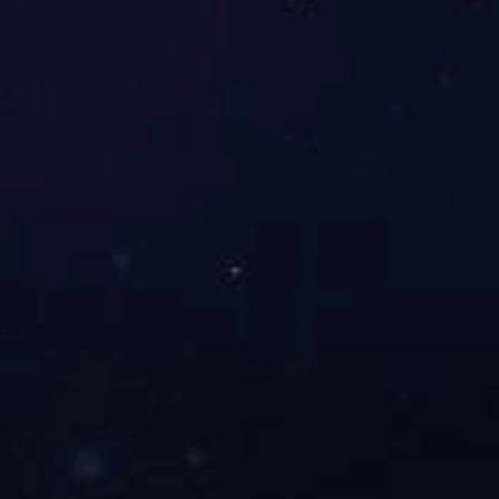
上一页
1
2
3