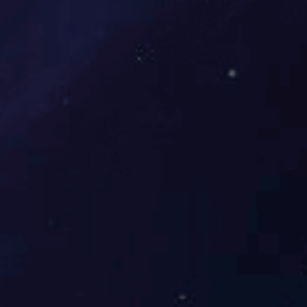
2024年9月 环境信息公开内容
2024年8月 环境信息公开内容
2024年7月 环境信息公开内容
2024年6月 环境信息公开内容