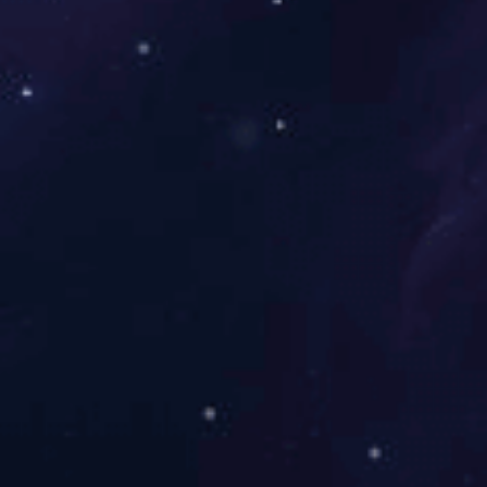
10-08
2024
09-10
2024
08-07
2024
07-12