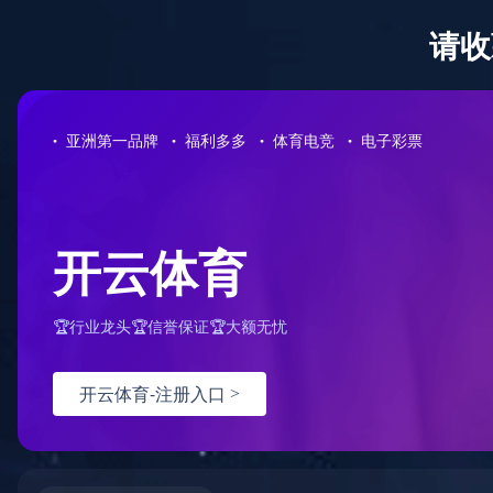
网站首页
公司介绍